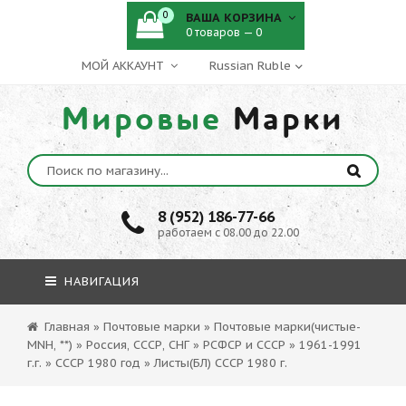
0
ВАША КОРЗИНА
0 товаров — 0
МОЙ АККАУНТ
Мировые
Марки
8 (952) 186-77-66
работаем с 08.00 до 22.00
НАВИГАЦИЯ
Главная
»
Почтовые марки
»
Почтовые марки(чистые-
MNH, **)
»
Россия, СССР, СНГ
»
РСФСР и СССР
»
1961-1991
г.г.
»
СССР 1980 год
»
Листы(БЛ) СССР 1980 г.