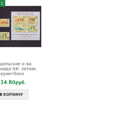
 1
шельские о-ва
ада 84г. летняя,
серия+блок
34.80руб.
В КОРЗИНУ