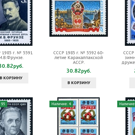
 1985 г. № 5591
СССР 1985 г. № 5592 60-
СССР 
М.В.Фрунзе.
летие Каракалпакской
зимн
АССР.
друже
30.82руб.
30.82руб.
В КОРЗИНУ
В КОРЗИНУ
 95
Наличие: 4
Наличие: