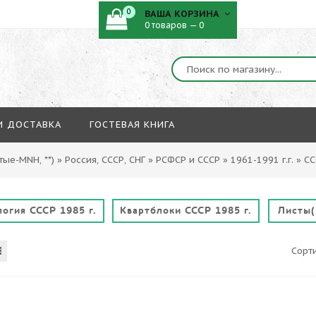
0
ВАША КОРЗИНА
0 товаров — 0
И ДОСТАВКА
ГОСТЕВАЯ КНИГА
ые-MNH, **)
»
Россия, СССР, СНГ
»
РСФСР и СССР
»
1961-1991 г.г.
»
СС
огия СССР 1985 г.
Квартблоки СССР 1985 г.
Листы(
Сорт