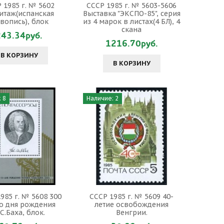
 1985 г. № 5602
СССР 1985 г. № 5603-5606
итаж(испанская
Выставка "ЭКСПО-85", серия
вопись), блок
из 4 марок в листах(4 БЛ), 4
скана
243.34руб.
1216.70руб.
В КОРЗИНУ
В КОРЗИНУ
 8
Наличие: 2
985 г. № 5608 300
СССР 1985 г. № 5609 40-
со дня рождения
летие освобождения
.С.Баха, блок.
Венгрии.