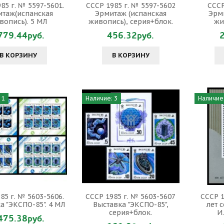
85 г. № 5597-5601.
СССР 1985 г. № 5597-5602
СССР
таж(испанская
Эрмитаж (испанская
Эрм
вопись). 5 МЛ
живопись), серия+блок.
жи
779.44руб.
456.32руб.
В КОРЗИНУ
В КОРЗИНУ
 1
Наличие: 3
Наличие:
85 г. № 5603-5606.
СССР 1985 г. № 5603-5607
СССР 1
а "ЭКСПО-85". 4 МЛ
Выставка "ЭКСПО-85",
лет 
серия+блок.
И
475.38руб.