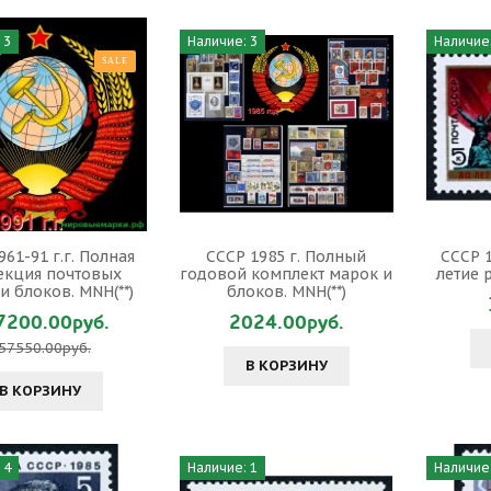
 3
Наличие: 3
Наличие:
SALE
961-91 г.г. Полная
СССР 1985 г. Полный
СССР 1
екция почтовых
годовой комплект марок и
летие 
и блоков. MNH(**)
блоков. MNH(**)
7200.00руб.
2024.00руб.
57550.00руб.
В КОРЗИНУ
В КОРЗИНУ
 4
Наличие: 1
Наличие: