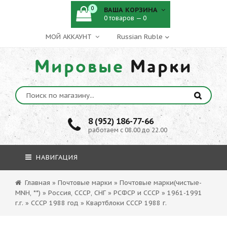
0
ВАША КОРЗИНА
0 товаров — 0
МОЙ АККАУНТ
Мировые
Марки
8 (952) 186-77-66
работаем с 08.00 до 22.00
НАВИГАЦИЯ
Главная
»
Почтовые марки
»
Почтовые марки(чистые-
MNH, **)
»
Россия, СССР, СНГ
»
РСФСР и СССР
»
1961-1991
г.г.
»
СССР 1988 год
»
Квартблоки СССР 1988 г.