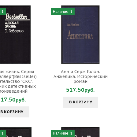
 1
Наличие: 1
ая жизнь. Серия
Анн и Серж Голон.
еллер"(Bestseller).
Анжелика. Исторический
тельство "СКС".
роман
ник детективных
517.50руб.
роизведений
517.50руб.
В КОРЗИНУ
В КОРЗИНУ
 1
Наличие: 1