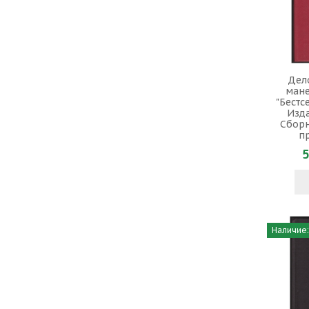
Дел
мане
"Бестсе
Изда
Сборн
п
5
Наличие: