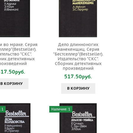
и во мраке. Серия
Дело длинноногих
еллер"(Bestseller).
манекенщиц. Серия
тельство "СКС".
"Бестселлер"(Bestseller).
ник детективных
Издательство "СКС".
роизведений
Сборник детективных
произведений
517.50руб.
517.50руб.
В КОРЗИНУ
В КОРЗИНУ
 1
Наличие: 1