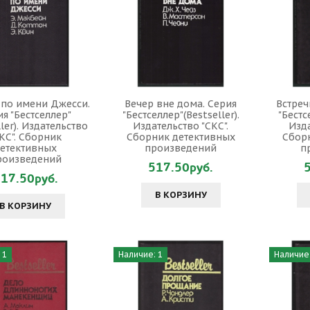
 по имени Джесси.
Вечер вне дома. Серия
Встреч
я "Бестселлер"
"Бестселлер"(Bestseller).
"Бестс
ller). Издательство
Издательство "СКС".
Изда
КС". Сборник
Сборник детективных
Сбор
етективных
произведений
п
роизведений
517.50руб.
17.50руб.
В КОРЗИНУ
В КОРЗИНУ
 1
Наличие: 1
Наличие: