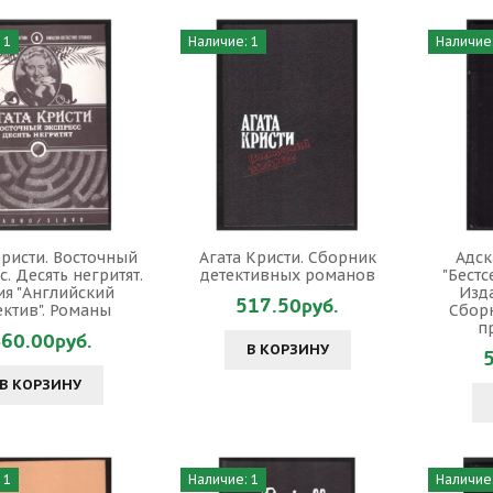
 1
Наличие: 1
Наличие:
Кристи. Восточный
Агата Кристи. Сборник
Адск
с. Десять негритят.
детективных романов
"Бестс
ия "Английский
Изда
517.50руб.
ектив". Романы
Сбор
п
60.00руб.
В КОРЗИНУ
В КОРЗИНУ
 1
Наличие: 1
Наличие: