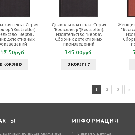
ская секта. Серия
Дьявольская секта. Серия
Женщина
ллер"(Bestseller).
"Бестселлер"(Bestseller).
"Бестс
ельство "Верба".
Издательство "Верба".
Изда
ик детективных
Сборник детективных
Сбор
роизведений
произведений
п
17.50руб.
345.00руб.
В КОРЗИНУ
В КОРЗИНУ
1
2
3
»
АКТЫ
ИНФОРМАЦИЯ
ас возникли вопросы, свяжитесь
Главная страница