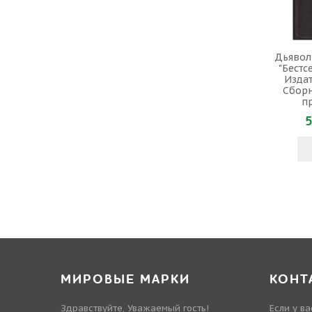
Дьяволь
"Бестсе
Издат
Сборн
п
5
МИРОВЫЕ МАРКИ
КОНТ
Здравствуйте, Уважаемый гость!
Если у в