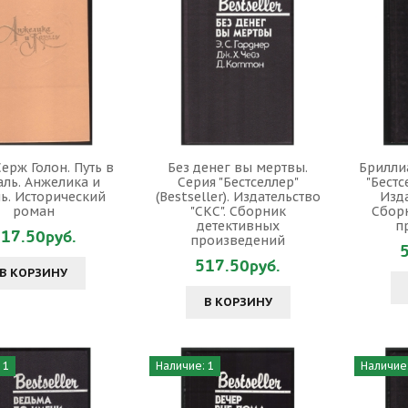
ерж Голон. Путь в
Без денег вы мертвы.
Брилли
аль. Анжелика и
Серия "Бестселлер"
"Бестс
ь. Исторический
(Bestseller). Издательство
Изда
роман
"СКС". Сборник
Сбор
детективных
п
17.50руб.
произведений
517.50руб.
В КОРЗИНУ
В КОРЗИНУ
 1
Наличие: 1
Наличие: