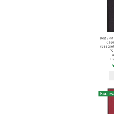
Ведьма
Сери
(Bestse
"С
д
п
5
Наличие: