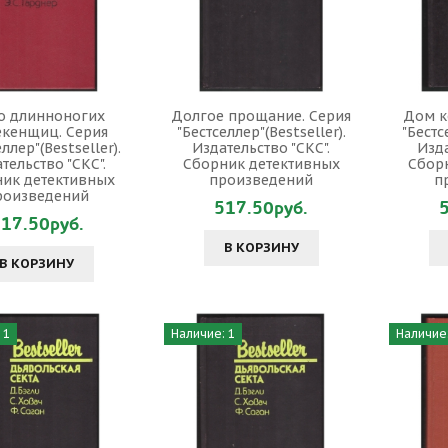
о длинноногих
Долгое прощание. Серия
Дом к
кенщиц. Серия
"Бестселлер"(Bestseller).
"Бестс
ллер"(Bestseller).
Издательство "СКС".
Изда
тельство "СКС".
Сборник детективных
Сбор
ик детективных
произведений
п
роизведений
517.50руб.
17.50руб.
В КОРЗИНУ
В КОРЗИНУ
 1
Наличие: 1
Наличие: