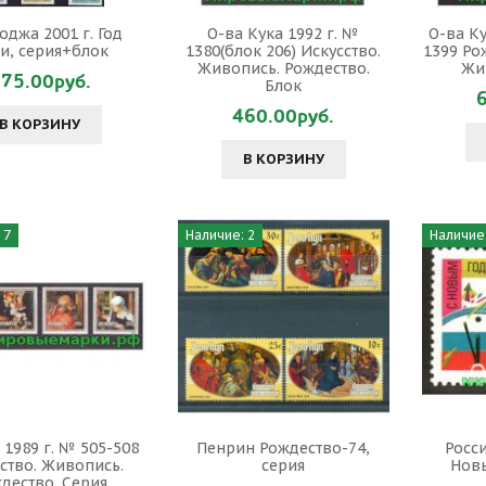
джа 2001 г. Год
О-ва Кука 1992 г. №
О-ва Ку
и, серия+блок
1380(блок 206) Искусство.
1399 Ро
Живопись. Рождество.
Жи
75.00руб.
Блок
460.00руб.
В КОРЗИНУ
В КОРЗИНУ
 7
Наличие: 2
Наличие:
1989 г. № 505-508
Пенрин Рождество-74,
Росси
ство. Живопись.
серия
Новы
дество. Серия