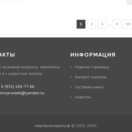
1
2
3
...
9
10
АКТЫ
ИНФОРМАЦИЯ
ас возникли вопросы, свяжитесь
Главная страница
и я с радостью помогу.
Каталог магазин
:
8 (952) 186-77-66
Гостевая книга
irovye.marki@yandex.ru
Новости
мировыемарки.рф © 2011-2026
.