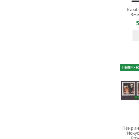
Камбо
Зме
5
Наличие:
Пенрин 
Искус
Рож