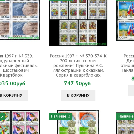
я 1997 г. № 339.
Россия 1997 г. № 370-374. К
Росси
ждународный
200-летию со дня
Дип
льный фестиваль.
рождения Пушкина А.С.
отнош
. Шостакович.
Иллюстрации к сказкам.
Тайла
Квартблок
Серия в квартблоках
035.00руб.
747.50руб.
В КОРЗИНУ
В КОРЗИНУ
 3
Наличие: 3
Наличие: