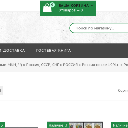
0
ВАША КОРЗИНА
0 товаров — 0
И ДОСТАВКА
ГОСТЕВАЯ КНИГА
ые-MNH, **)
»
Россия, СССР, СНГ
»
РОССИЯ
»
Россия после 1991г.
»
Ро
Сорт
 3
Наличие: 3
Наличие: