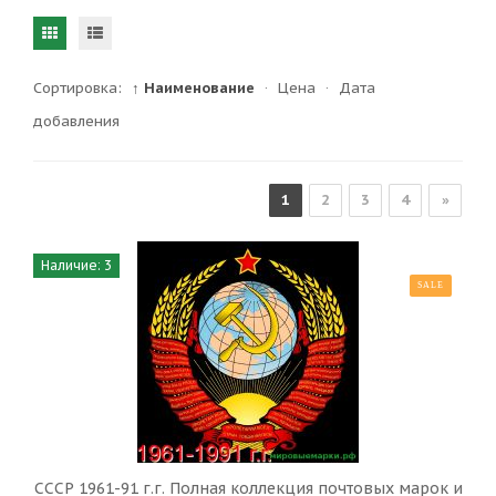
Сортировка:
↑ Наименование
·
Цена
·
Дата
добавления
1
2
3
4
»
Наличие: 3
SALE
СССР 1961-91 г.г. Полная коллекция почтовых марок и