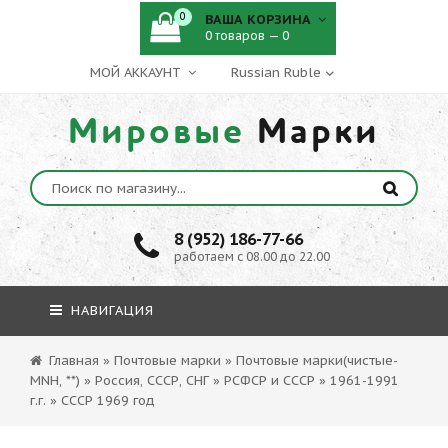
0
ВАША КОРЗИНА
0 товаров — 0
МОЙ АККАУНТ
Мировые
Марки
8 (952) 186-77-66
работаем с 08.00 до 22.00
НАВИГАЦИЯ
Главная
»
Почтовые марки
»
Почтовые марки(чистые-
MNH, **)
»
Россия, СССР, СНГ
»
РСФСР и СССР
»
1961-1991
г.г.
»
СССР 1969 год