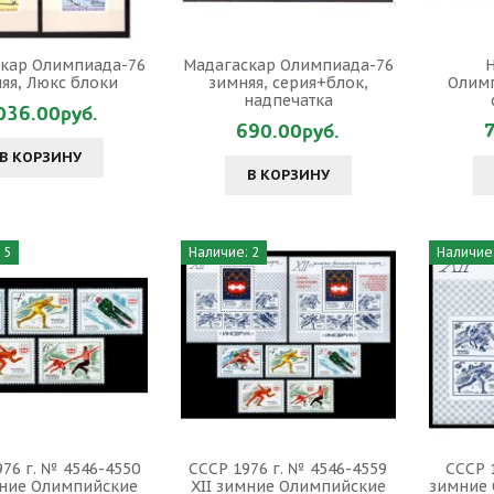
кар Олимпиада-76
Мадагаскар Олимпиада-76
Н
яя, Люкс блоки
зимняя, серия+блок,
Олимп
надпечатка
036.00руб.
690.00руб.
В КОРЗИНУ
В КОРЗИНУ
 5
Наличие: 2
Наличие:
76 г. № 4546-4550
СССР 1976 г. № 4546-4559
СССР 1
мние Олимпийские
XII зимние Олимпийские
зимние