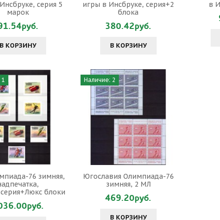
Инсбруке, серия 5
игры в Инсбруке, серия+2
в И
марок
блока
91.54руб.
380.42руб.
В КОРЗИНУ
В КОРЗИНУ
 1
Наличие: 2
мпиада-76 зимняя,
Югославия Олимпиада-76
надпечатка,
зимняя, 2 МЛ
.серия+Люкс блоки
469.20руб.
036.00руб.
В КОРЗИНУ