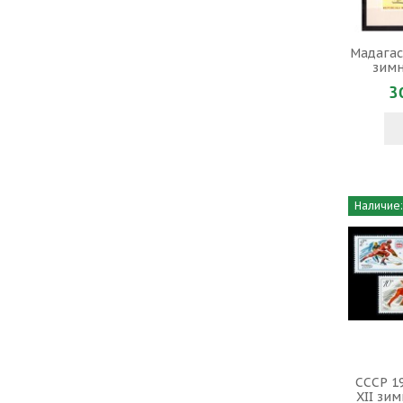
Мадагас
зимн
3
Наличие:
СССР 19
XII зи