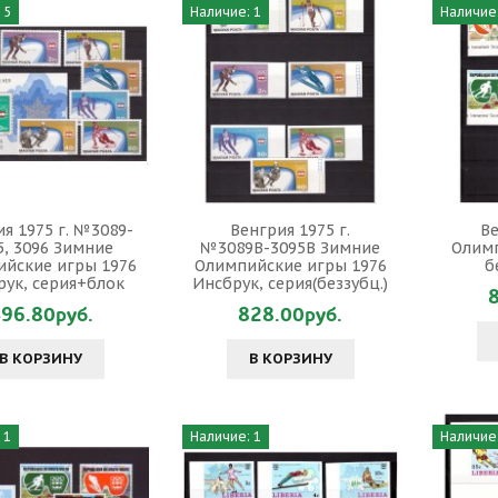
 5
Наличие: 1
Наличие:
я 1975 г. №3089-
Венгрия 1975 г.
Ве
5, 3096 Зимние
№3089В-3095В Зимние
Олимп
йские игры 1976
Олимпийские игры 1976
б
рук, серия+блок
Инсбрук, серия(беззубц.)
96.80руб.
828.00руб.
В КОРЗИНУ
В КОРЗИНУ
 1
Наличие: 1
Наличие: