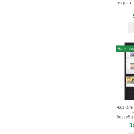
игры в 
Наличие:
Чад Оли
беззубц
3