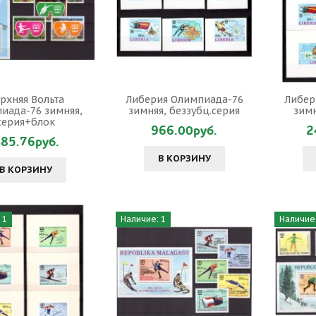
рхняя Вольта
Либерия Олимпиада-76
Либер
иада-76 зимняя,
зимняя, беззубц.серия
зимн
серия+блок
966.00руб.
2
85.76руб.
В КОРЗИНУ
В КОРЗИНУ
 1
Наличие: 1
Наличие: