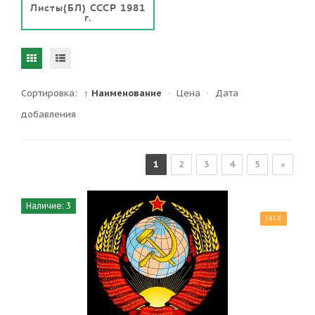
Листы(БЛ) СССР 1981
г.
Сортировка:
↑ Наименование
·
Цена
·
Дата
добавления
1
2
3
4
5
»
Наличие: 3
SALE