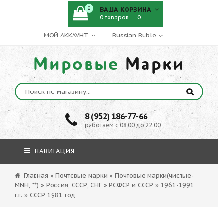
0
ВАША КОРЗИНА
0 товаров — 0
МОЙ АККАУНТ
Мировые
Марки
8 (952) 186-77-66
работаем с 08.00 до 22.00
НАВИГАЦИЯ
Главная
»
Почтовые марки
»
Почтовые марки(чистые-
MNH, **)
»
Россия, СССР, СНГ
»
РСФСР и СССР
»
1961-1991
г.г.
»
СССР 1981 год