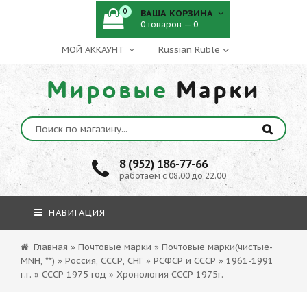
0
ВАША КОРЗИНА
0 товаров — 0
МОЙ АККАУНТ
Мировые
Марки
8 (952) 186-77-66
работаем с 08.00 до 22.00
НАВИГАЦИЯ
Главная
»
Почтовые марки
»
Почтовые марки(чистые-
MNH, **)
»
Россия, СССР, СНГ
»
РСФСР и СССР
»
1961-1991
г.г.
»
СССР 1975 год
»
Хронология СССР 1975г.