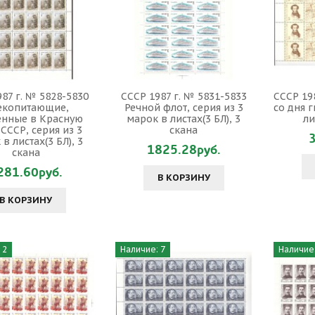
87 г. № 5828-5830
СССР 1987 г. № 5831-5833
СССР 198
екопитающие,
Речной флот, серия из 3
со дня 
енные в Красную
марок в листах(3 БЛ), 3
ли
 СССР, серия из 3
скана
в листах(3 БЛ), 3
1825.28руб.
скана
281.60руб.
В КОРЗИНУ
В КОРЗИНУ
 2
Наличие: 7
Наличие: