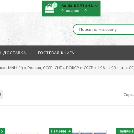
0
ВАША КОРЗИНА
0 товаров — 0
И ДОСТАВКА
ГОСТЕВАЯ КНИГА
ые-MNH, **)
»
Россия, СССР, СНГ
»
РСФСР и СССР
»
1961-1991 г.г.
»
СС
Сорт
 5
Наличие: 4
Наличие: