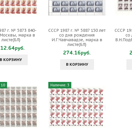
987 г. № 5873 840-
СССР 1987 г. № 5887 150 лет
СССР 198
 Москвы, марка в
со дня рождения
со
листе(БЛ)
И.Г.Чавчавадзе, марка в
В.Н.Под
листе(БЛ)
12.64руб.
274.16руб.
В КОРЗИНУ
В КОРЗИНУ
 10
Наличие: 3