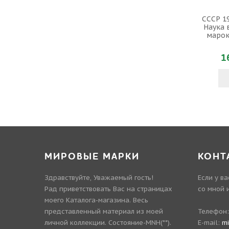
СССР 19
Наука 
марок 
1
МИРОВЫЕ МАРКИ
КОНТ
Здравствуйте, Уважаемый гость!
Если у в
Рад приветствовать Вас на страницах
со мной 
моего Каталога-магазина. Весь
представленный материал из моей
Телефон
личной коллекции. Состояние-MNH(**).
E-mail:
m