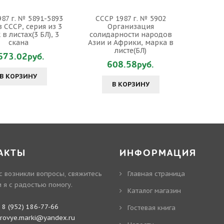
87 г. № 5891-5893
СССР 1987 г. № 5902
в СССР, серия из 3
Организация
в листах(3 БЛ), 3
солидарности народов
скана
Азии и Африки, марка в
листе(БЛ)
673.02руб.
608.58руб.
В КОРЗИНУ
В КОРЗИНУ
АКТЫ
ИНФОРМАЦИЯ
ас возникли вопросы, свяжитесь
Главная страница
и я с радостью помогу.
Каталог магазин
:
8 (952) 186-77-66
Гостевая книга
irovye.marki@yandex.ru