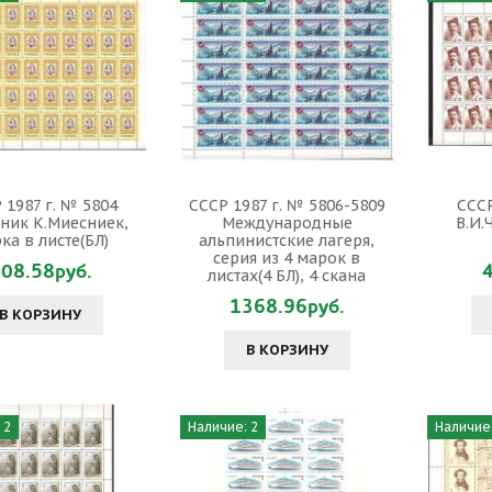
 1987 г. № 5804
СССР 1987 г. № 5806-5809
СССР
ник К.Миесниек,
Международные
В.И.
ка в листе(БЛ)
альпинистские лагеря,
серия из 4 марок в
08.58руб.
листах(4 БЛ), 4 скана
1368.96руб.
В КОРЗИНУ
В КОРЗИНУ
 2
Наличие: 2
Наличие: