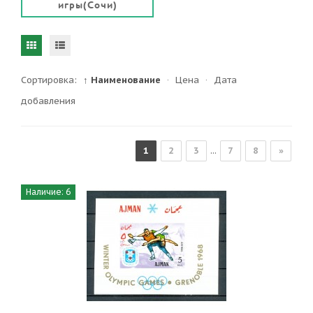
игры(Сочи)
Сортировка:
↑ Наименование
·
Цена
·
Дата
добавления
1
2
3
...
7
8
»
Наличие: 6