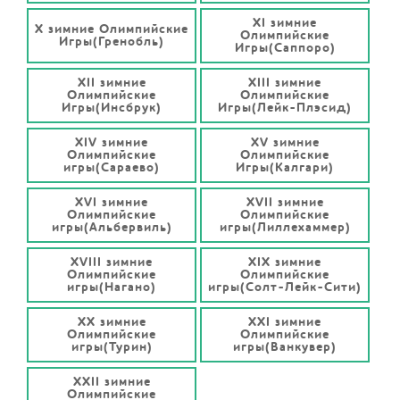
XI зимние
X зимние Олимпийские
Олимпийские
Игры(Гренобль)
Игры(Саппоро)
XII зимние
XIII зимние
Олимпийские
Олимпийские
Игры(Инсбрук)
Игры(Лейк-Плэсид)
XIV зимние
XV зимние
Олимпийские
Олимпийские
игры(Сараево)
Игры(Калгари)
XVI зимние
XVII зимние
Олимпийские
Олимпийские
игры(Альбервиль)
игры(Лиллехаммер)
XVIII зимние
XIX зимние
Олимпийские
Олимпийские
игры(Нагано)
игры(Солт-Лейк-Сити)
XX зимние
XXI зимние
Олимпийские
Олимпийские
игры(Турин)
игры(Ванкувер)
XXII зимние
Олимпийские