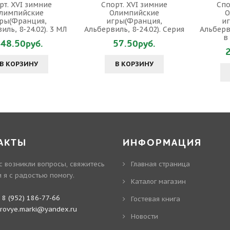
рт. XVI зимние
Спорт. XVI зимние
Спо
лимпийские
Олимпийские
О
ры(Франция,
игры(Франция,
и
иль, 8-24.02). 3 МЛ
Альбервиль, 8-24.02). Серия
Альберви
в
48.50руб.
57.50руб.
В КОРЗИНУ
В КОРЗИНУ
АКТЫ
ИНФОРМАЦИЯ
ас возникли вопросы, свяжитесь
Главная страница
и я с радостью помогу.
Каталог магазин
:
8 (952) 186-77-66
Гостевая книга
irovye.marki@yandex.ru
Новости