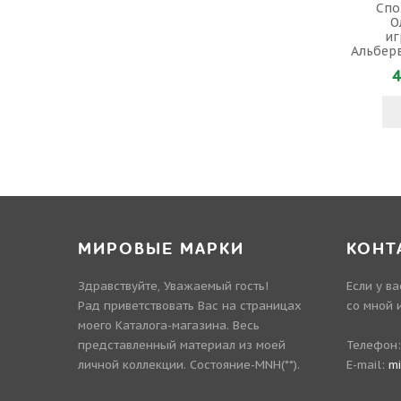
Спо
О
иг
Альберв
4
МИРОВЫЕ МАРКИ
КОНТ
Здравствуйте, Уважаемый гость!
Если у в
Рад приветствовать Вас на страницах
со мной 
моего Каталога-магазина. Весь
представленный материал из моей
Телефон
личной коллекции. Состояние-MNH(**).
E-mail:
m