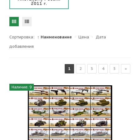
2011 г.
Сортировка:
↑ Наименование
·
Цена
·
Дата
добавления
1
2
3
4
5
»
Наличие: 9