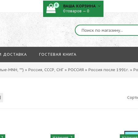
0
ВАША КОРЗИНА
0 товаров — 0
И ДОСТАВКА
ГОСТЕВАЯ КНИГА
ые-MNH, **)
»
Россия, СССР, СНГ
»
РОССИЯ
»
Россия после 1991г.
»
Ро
Сорт
 2
Наличие: 2
Наличие: