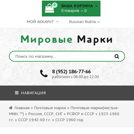
0
ВАША КОРЗИНА
0 товаров — 0
МОЙ АККАУНТ
Мировые
Марки
8 (952) 186-77-66
работаем с 08.00 до 22.00
НАВИГАЦИЯ
Главная
»
Почтовые марки
»
Почтовые марки(чистые-
MNH, **)
»
Россия, СССР, СНГ
»
РСФСР и СССР
»
1923-1960
г.г.
»
СССР 1942-60 г.г.
»
СССР 1960 год