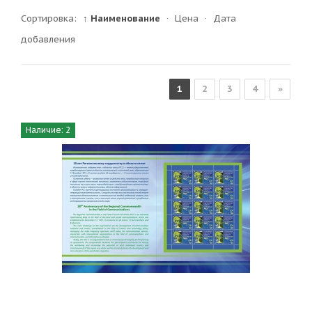
Сортировка:
↑ Наименование
·
Цена
·
Дата
добавления
1
2
3
4
»
Наличие: 2