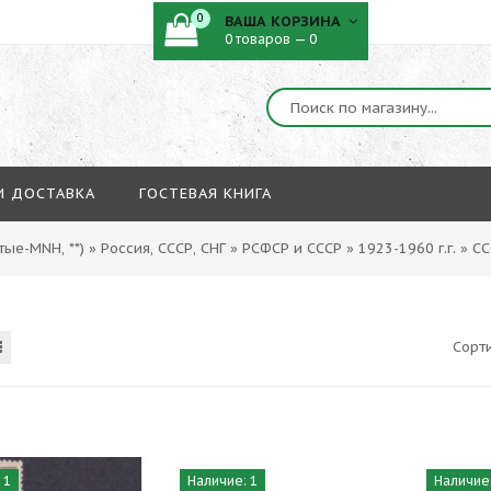
0
ВАША КОРЗИНА
0 товаров — 0
И ДОСТАВКА
ГОСТЕВАЯ КНИГА
ые-MNH, **)
»
Россия, СССР, СНГ
»
РСФСР и СССР
»
1923-1960 г.г.
»
СС
Сорт
 1
Наличие: 1
Наличие: