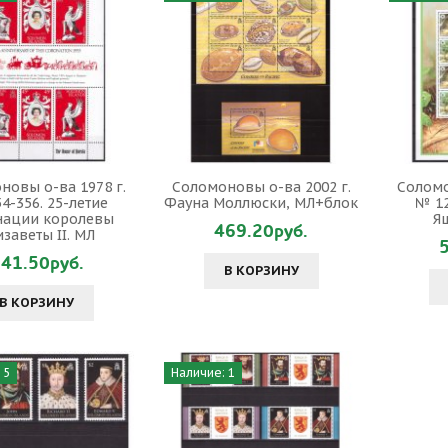
новы о-ва 1978 г.
Соломоновы о-ва 2002 г.
Соломо
4-356. 25-летие
Фауна Моллюски, МЛ+блок
№ 12
нации королевы
Я
469.20руб.
заветы II. МЛ
41.50руб.
В КОРЗИНУ
В КОРЗИНУ
 5
Наличие: 1