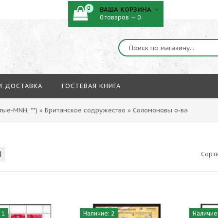
0
ВАША КОРЗИНА
0 товаров — 0
И ДОСТАВКА
ГОСТЕВАЯ КНИГА
ые-MNH, **)
»
Британское содружество
»
Соломоновы о-ва
Сорт
 1
Наличие: 2
Наличие: