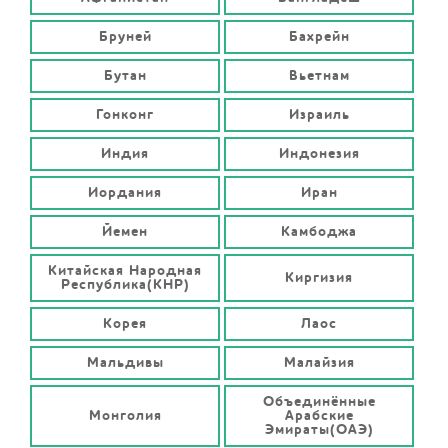
Бруней
Бахрейн
Бутан
Вьетнам
Гонконг
Израиль
Индия
Индонезия
Иордания
Иран
Йемен
Камбоджа
Китайская Народная
Киргизия
Республика(КНР)
Корея
Лаос
Мальдивы
Малайзия
Объединённые
Монголия
Арабские
Эмираты(ОАЭ)