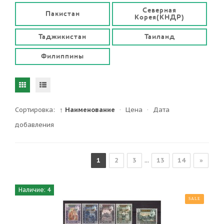
Северная
Пакистан
Корея(КНДР)
Таджикистан
Таиланд
Филиппины
Сортировка:
↑ Наименование
·
Цена
·
Дата
добавления
1
2
3
...
13
14
»
Наличие: 4
SALE