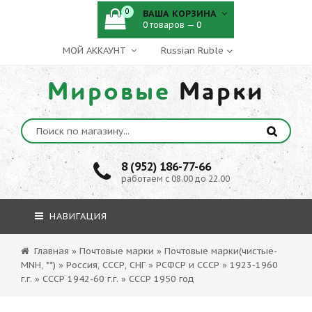
0
ВАША КОРЗИНА
0 товаров — 0
МОЙ АККАУНТ
Мировые
Марки
8 (952) 186-77-66
работаем с 08.00 до 22.00
НАВИГАЦИЯ
Главная
»
Почтовые марки
»
Почтовые марки(чистые-
MNH, **)
»
Россия, СССР, СНГ
»
РСФСР и СССР
»
1923-1960
г.г.
»
СССР 1942-60 г.г.
»
СССР 1950 год