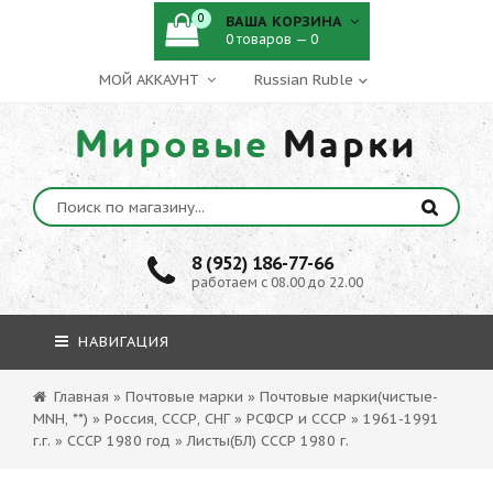
0
ВАША КОРЗИНА
0 товаров — 0
МОЙ АККАУНТ
Мировые
Марки
8 (952) 186-77-66
работаем с 08.00 до 22.00
НАВИГАЦИЯ
Главная
»
Почтовые марки
»
Почтовые марки(чистые-
MNH, **)
»
Россия, СССР, СНГ
»
РСФСР и СССР
»
1961-1991
г.г.
»
СССР 1980 год
»
Листы(БЛ) СССР 1980 г.