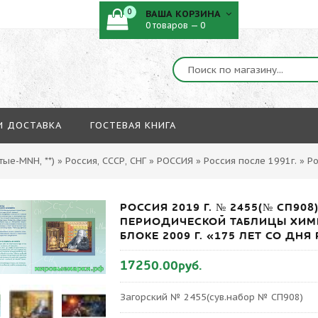
0
ВАША КОРЗИНА
0 товаров — 0
И ДОСТАВКА
ГОСТЕВАЯ КНИГА
ые-MNH, **)
»
Россия, СССР, СНГ
»
РОССИЯ
»
Россия после 1991г.
»
Ро
РОССИЯ 2019 Г. № 2455(№ СП9
ПЕРИОДИЧЕСКОЙ ТАБЛИЦЫ ХИМИ
БЛОКЕ 2009 Г. «175 ЛЕТ СО ДН
17250.00руб.
Загорский № 2455(сув.набор № СП908)