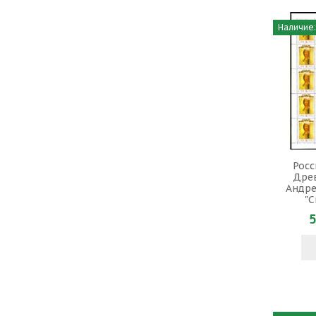
Наличие:
Росс
Древ
Андре
"С
5