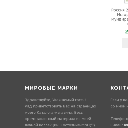
Россия 2
Исто
мундира
2
МИРОВЫЕ МАРКИ
КОНТ
Здравствуйте, Уважаемый гость!
Если у в
Рад приветствовать Вас на страницах
со мной 
моего Каталога-магазина. Весь
представленный материал из моей
Телефон
личной коллекции. Состояние-MNH(**).
E-mail:
m