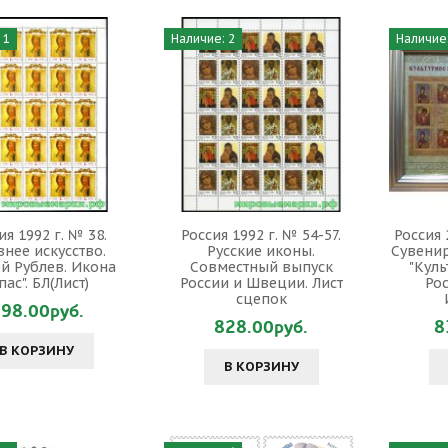
 1
Наличие: 2
Наличие:
ия 1992 г. № 38.
Россия 1992 г. № 54-57.
Россия 
нее искусство.
Русские иконы.
Сувени
й Рублев. Икона
Совместный выпуск
"Куль
пас". БЛ(Лист)
России и Швеции. Лист
Ро
сцепок
98.00руб.
828.00руб.
8
В КОРЗИНУ
В КОРЗИНУ