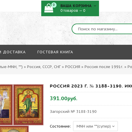
0
ВАША КОРЗИНА
0 товаров — 0
И ДОСТАВКА
ГОСТЕВАЯ КНИГА
ые-MNH, **)
»
Россия, СССР, СНГ
»
РОССИЯ
»
Россия после 1991г.
»
Ро
РОССИЯ 2023 Г. № 3188-3190. 
391.00руб.
Загорский № 3188-3190
Состояние: