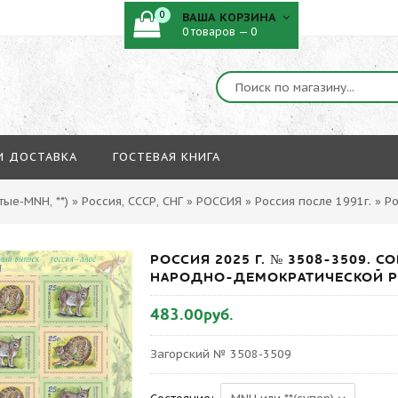
0
ВАША КОРЗИНА
0 товаров — 0
И ДОСТАВКА
ГОСТЕВАЯ КНИГА
ые-MNH, **)
»
Россия, СССР, СНГ
»
РОССИЯ
»
Россия после 1991г.
»
Ро
РОССИЯ 2025 Г. № 3508-3509. 
НАРОДНО-ДЕМОКРАТИЧЕСКОЙ РЕ
483.00руб.
Загорский № 3508-3509