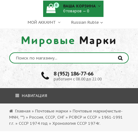
0
ВАША КОРЗИНА
0 товаров — 0
МОЙ АККАУНТ
Мировые
Марки
8 (952) 186-77-66
работаем с 08.00 до 22.00
НАВИГАЦИЯ
Главная
»
Почтовые марки
»
Почтовые марки(чистые-
MNH, **)
»
Россия, СССР, СНГ
»
РСФСР и СССР
»
1961-1991
г.г.
»
СССР 1974 год
»
Хронология СССР 1974г.