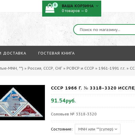
0
ВАША КОРЗИНА
0 товаров — 0
И ДОСТАВКА
ГОСТЕВАЯ КНИГА
ые-MNH, **)
»
Россия, СССР, СНГ
»
РСФСР и СССР
»
1961-1991 г.г.
»
СС
СССР 1966 Г. № 3318-3320 ИСС
91.54руб.
Соловьев № 3318-3320
Состояние: