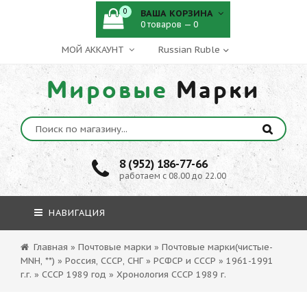
0
ВАША КОРЗИНА
0 товаров — 0
МОЙ АККАУНТ
Мировые
Марки
8 (952) 186-77-66
работаем с 08.00 до 22.00
НАВИГАЦИЯ
Главная
»
Почтовые марки
»
Почтовые марки(чистые-
MNH, **)
»
Россия, СССР, СНГ
»
РСФСР и СССР
»
1961-1991
г.г.
»
СССР 1989 год
»
Хронология СССР 1989 г.