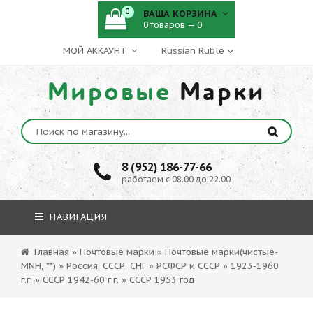
0
ВАША КОРЗИНА
0 товаров — 0
МОЙ АККАУНТ
Мировые
Марки
8 (952) 186-77-66
работаем с 08.00 до 22.00
НАВИГАЦИЯ
Главная
»
Почтовые марки
»
Почтовые марки(чистые-
MNH, **)
»
Россия, СССР, СНГ
»
РСФСР и СССР
»
1923-1960
г.г.
»
СССР 1942-60 г.г.
»
СССР 1953 год